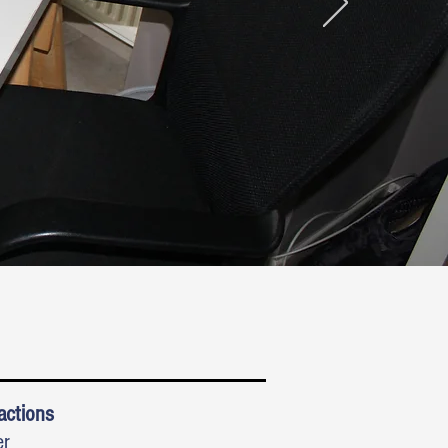
actions
er