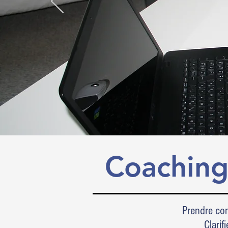
Coaching
Prendre co
Clarif