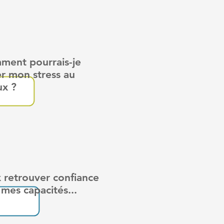
ment pourrais-je
er
mon stress au
ux ?
retrouver confiance
 capacités...