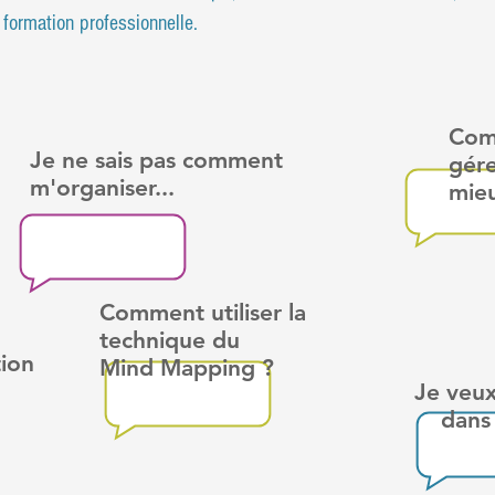
on professionnelle.
 posent...
Com
Je ne sais pas comment
gér
m'organiser...
mie
Comment utiliser la
technique du
ion
Mind Mapping ?
Je veux 
dans mes