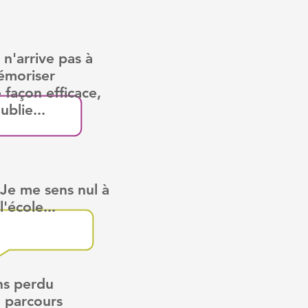
 n'arrive pas à
moriser
 façon efficace,
'oublie...
Je me sens nul à
l'école...
ns perdu
 parcours