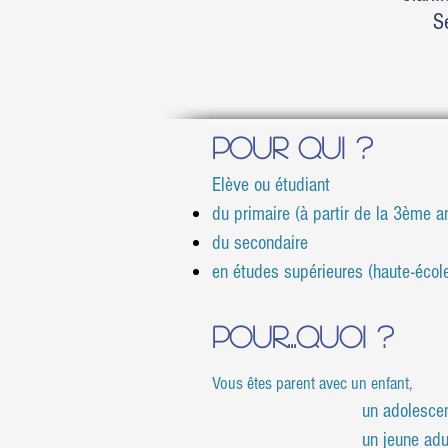
S
Pour qui ?
Elève ou é
tudiant
du primaire (à partir de la 3ème a
du secondaire
en études supérieures (haute-école
​Pour...quoi ?
Vous êtes parent avec un enfant,
un adolescen
un jeune adulte étudiant en