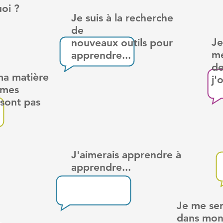
uoi ?
Je suis à la recherche
de
Je
nouveaux outils pour
mé
apprendre...
de
ma matière
j
 mes
 sont pas
J'aimerais apprendre à
apprendre...
Je me se
dans mon