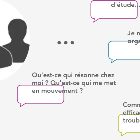
d'étude..
...
Je 
orga
Qu'est-ce qui résonne chez
moi ? Qu'est-ce qui me met
en mouvement ?
Comme
effic
troub